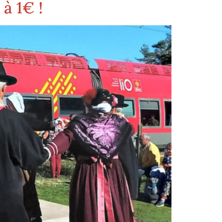
à 1€ !