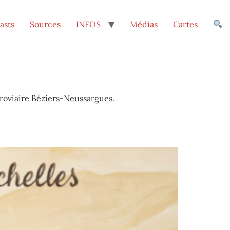
asts
Sources
INFOS
Médias
Cartes
erroviaire Béziers-Neussargues.