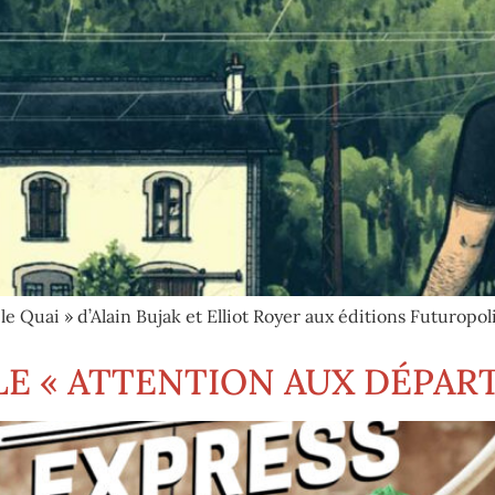
 le Quai » d’Alain Bujak et Elliot Royer aux éditions Futuropol
LE « ATTENTION AUX DÉPART