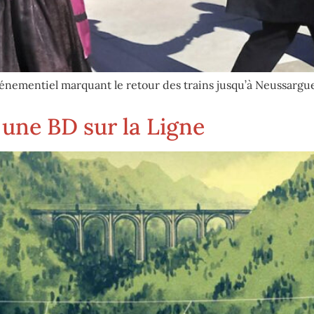
événementiel marquant le retour des trains jusqu’à Neussargu
: une BD sur la Ligne