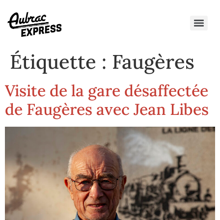
Étiquette :
Faugères
Visite de la gare désaffectée
de Faugères avec Jean Libes