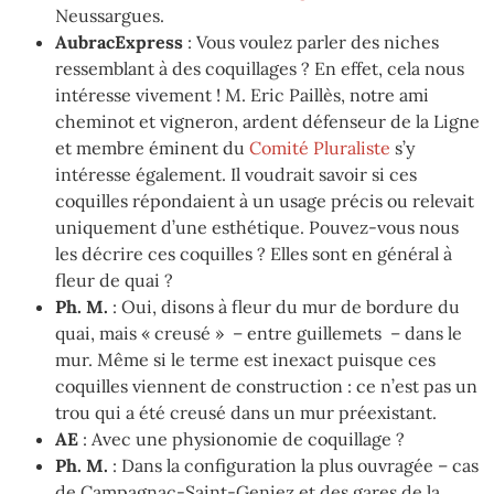
Neussargues.
AubracExpress
: Vous voulez parler des niches
ressemblant à des coquillages ? En effet, cela nous
intéresse vivement ! M. Eric Paillès, notre ami
cheminot et vigneron, ardent défenseur de la Ligne
et membre éminent du
Comité Pluraliste
s’y
intéresse également. Il voudrait savoir si ces
coquilles répondaient à un usage précis ou relevait
uniquement d’une esthétique. Pouvez-vous nous
les décrire ces coquilles ? Elles sont en général à
fleur de quai ?
Ph. M.
: Oui, disons à fleur du mur de bordure du
quai, mais « creusé » – entre guillemets – dans le
mur. Même si le terme est inexact puisque ces
coquilles viennent de construction : ce n’est pas un
trou qui a été creusé dans un mur préexistant.
AE
: Avec une physionomie de coquillage ?
Ph. M.
: Dans la configuration la plus ouvragée – cas
de Campagnac-Saint-Geniez et des gares de la