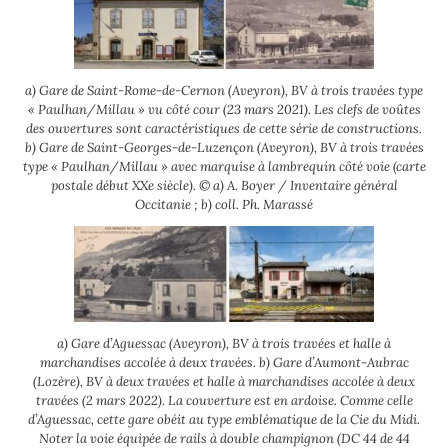
a) Gare de Saint-Rome-de-Cernon (Aveyron), BV à trois travées type
« Paulhan/Millau » vu côté cour (23 mars 2021). Les clefs de voûtes
des ouvertures sont caractéristiques de cette série de constructions.
b) Gare de Saint-Georges-de-Luzençon (Aveyron), BV à trois travées
type « Paulhan/Millau » avec marquise à lambrequin côté voie (carte
postale début XXe siècle). © a) A. Boyer / Inventaire général
Occitanie ; b) coll. Ph. Marassé
a) Gare d’Aguessac (Aveyron), BV à trois travées et halle à
marchandises accolée à deux travées. b) Gare d’Aumont-Aubrac
(Lozère), BV à deux travées et halle à marchandises accolée à deux
travées (2 mars 2022). La couverture est en ardoise. Comme celle
d’Aguessac, cette gare obéit au type emblématique de la Cie du Midi.
Noter la voie équipée de rails à double champignon (DC 44 de 44