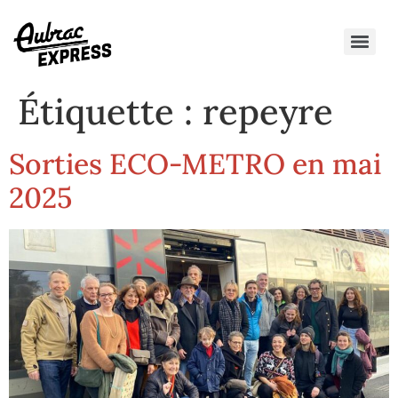
Étiquette :
repeyre
Sorties ECO-METRO en mai
2025