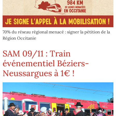
70% du réseau régional menacé : signer la pétition de la
Région Occitanie
SAM 09/11 : Train
événementiel Béziers-
Neussargues à 1€ !