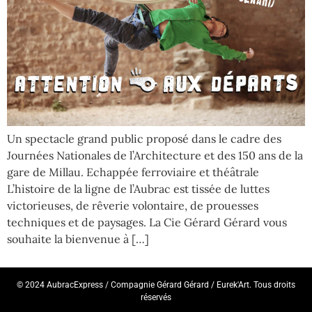
Un spectacle grand public proposé dans le cadre des
Journées Nationales de l’Architecture et des 150 ans de la
gare de Millau. Echappée ferroviaire et théâtrale
L’histoire de la ligne de l’Aubrac est tissée de luttes
victorieuses, de rêverie volontaire, de prouesses
techniques et de paysages. La Cie Gérard Gérard vous
souhaite la bienvenue à […]
© 2024 AubracExpress / Compagnie Gérard Gérard / Eurek'Art. Tous droits
réservés