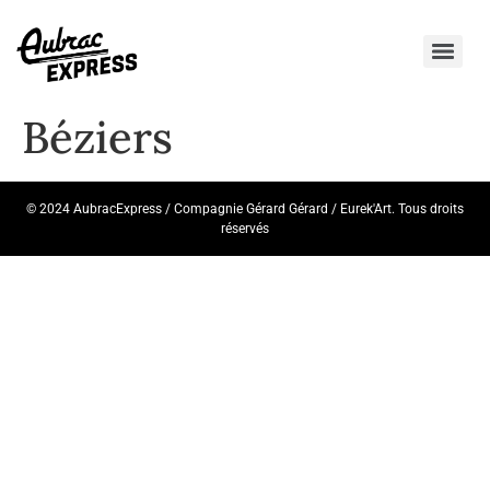
Béziers
© 2024 AubracExpress / Compagnie Gérard Gérard / Eurek'Art. Tous droits
réservés